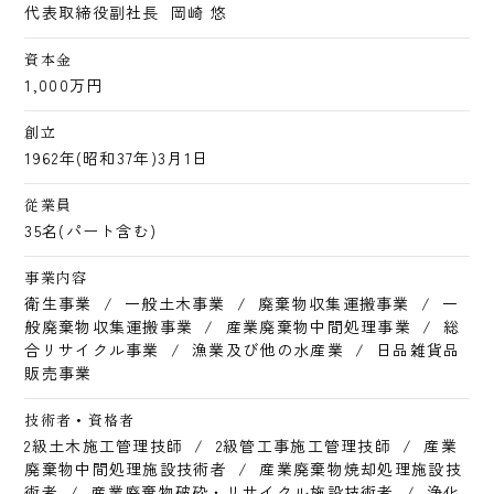
代表取締役副社長
岡崎 悠
資本金
1,000万円
創立
1962年(昭和37年)3月1日
従業員
35名(パート含む)
事業内容
衛生事業
/
一般土木事業
/
廃棄物収集運搬事業
/
一
般廃棄物収集運搬事業
/
産業廃棄物中間処理事業
/
総
合リサイクル事業
/
漁業及び他の水産業
/
日品雑貨品
販売事業
技術者・資格者
2級土木施工管理技師
/
2級管工事施工管理技師
/
産業
廃棄物中間処理施設技術者
/
産業廃棄物焼却処理施設技
術者
/
産業廃棄物破砕・リサイクル施設技術者
/
浄化