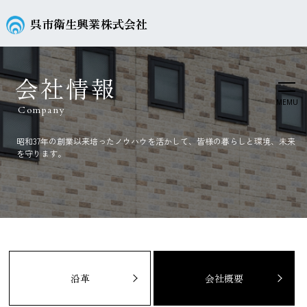
呉市衛生興業株式会社
会社情報
MEMU
Company
昭和37年の創業以来培ったノウハウを活かして、皆様の暮らしと環境、未来
を守ります。
沿革
会社概要