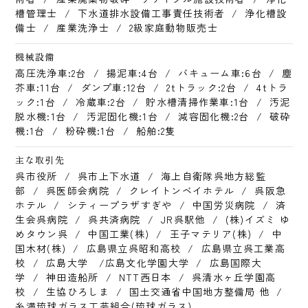
槽管理士
/
下水道排水設備工事責任技術者
/
浄化槽設
備士
/
産業洗浄士
/
2級家庭動物販売士
機械設備
高圧洗浄車:2台
/
揚泥車:4台
/
バキューム車:6台
/
塵
芥車:11台
/
ダンプ車:12台
/
2tトラック:2台
/
4tトラ
ック:1台
/
冷蔵車:2台
/
貯水槽清掃作業車:1台
/
汚泥
脱水機:1台
/
汚泥固化機:1台
/
減容固化機:2台
/
破砕
機:1台
/
粉砕機:1台
/
船舶:2隻
主な取引先
呉市役所
/
呉市上下水道
/
海上自衛隊呉地方総監
部
/
呉医師会病院
/
クレイトンベイホテル
/
呉阪急
ホテル
/
シティープラザすぎや
/
中国労災病院
/
済
生会呉病院
/
呉共済病院
/
JR呉駅他
/
(株)イズミ ゆ
めタウン呉
/
中国工業(株)
/
王子マテリア(株)
/
中
国木材(株)
/
広島県立呉昭和高校
/
広島県立呉工業高
校
/
広島大学 /広島文化学園大学
/
広島国際大
学
/
神田造船所
/
NTT西日本
/
呉清水ヶ丘学園高
校
/
生協ひろしま
/
国土交通省中国地方整備局 他
/
糸満琉球ガラス工芸組合(琉球ガラス)